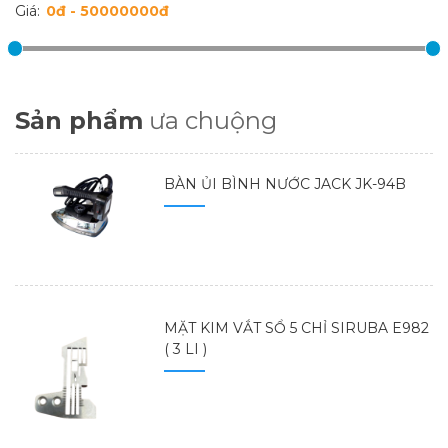
Giá:
Sản phẩm
ưa chuộng
BÀN ỦI BÌNH NƯỚC JACK JK-94B
MẶT KIM VẮT SỔ 5 CHỈ SIRUBA E982
( 3 LI )