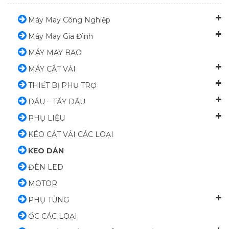
Máy May Công Nghiệp
Máy May Gia Đình
MÁY MAY BAO
MÁY CẮT VẢI
THIẾT BỊ PHỤ TRỢ
DẦU – TẨY DẦU
PHỤ LIỆU
KÉO CẮT VẢI CÁC LOẠI
KEO DÁN
ĐÈN LED
MOTOR
PHỤ TÙNG
ỐC CÁC LOẠI