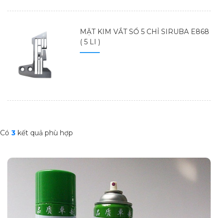
MẶT KIM VẮT SỔ 5 CHỈ SIRUBA E868
( 5 LI )
Có
3
kết quả phù hợp