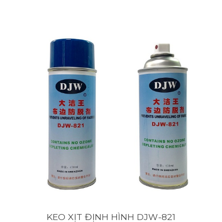
KEO XỊT ĐỊNH HÌNH DJW-821