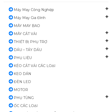
Máy May Công Nghiệp
Máy May Gia Đình
MÁY MAY BAO
MÁY CẮT VẢI
THIẾT BỊ PHỤ TRỢ
DẦU – TẨY DẦU
PHỤ LIỆU
KÉO CẮT VẢI CÁC LOẠI
KEO DÁN
ĐÈN LED
MOTOR
PHỤ TÙNG
ỐC CÁC LOẠI