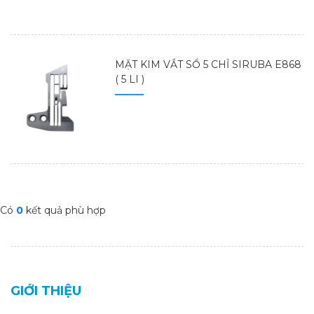
MẶT KIM VẮT SỔ 5 CHỈ SIRUBA E868
( 5 LI )
Có
0
kết quả phù hợp
GIỚI THIỆU