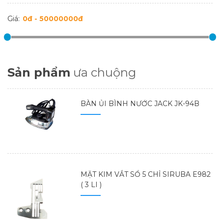
Giá:
Sản phẩm
ưa chuộng
BÀN ỦI BÌNH NƯỚC JACK JK-94B
MẶT KIM VẮT SỔ 5 CHỈ SIRUBA E982
( 3 LI )