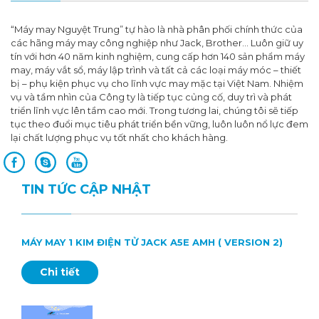
“Máy may Nguyệt Trung” tự hào là nhà phân phối chính thức của
các hãng máy may công nghiệp như Jack, Brother… Luôn giữ uy
tín với hơn 40 năm kinh nghiệm, cung cấp hơn 140 sản phẩm máy
may, máy vắt sổ, máy lập trình và tất cả các loại máy móc – thiết
bị – phụ kiện phục vụ cho lĩnh vực may mặc tại Việt Nam. Nhiệm
vụ và tầm nhìn của Công ty là tiếp tục củng cố, duy trì và phát
triển lĩnh vực lên tầm cao mới. Trong tương lai, chúng tôi sẽ tiếp
tục theo đuổi mục tiêu phát triển bền vững, luôn luôn nổ lực đem
lại chất lượng phục vụ tốt nhất cho khách hàng.
TIN TỨC CẬP NHẬT
MÁY MAY 1 KIM ĐIỆN TỬ JACK A5E AMH ( VERSION 2)
Chi tiết