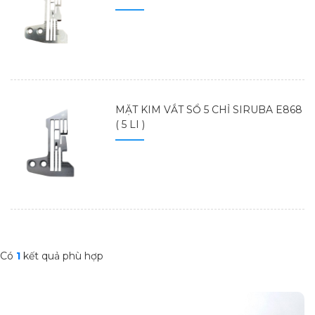
MẶT KIM VẮT SỔ 5 CHỈ SIRUBA E868
( 5 LI )
Có
1
kết quả phù hợp