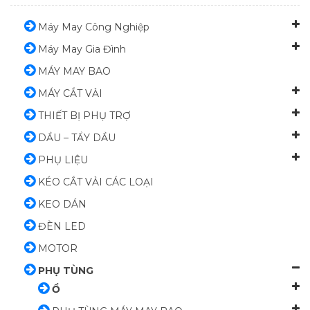
Máy May Công Nghiệp
Máy May Gia Đình
MÁY MAY BAO
MÁY CẮT VẢI
THIẾT BỊ PHỤ TRỢ
DẦU – TẨY DẦU
PHỤ LIỆU
KÉO CẮT VẢI CÁC LOẠI
KEO DÁN
ĐÈN LED
MOTOR
PHỤ TÙNG
Ổ