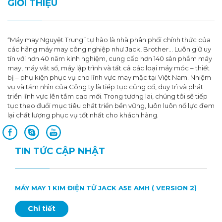
GIỚI THIỆU
“Máy may Nguyệt Trung” tự hào là nhà phân phối chính thức của
các hãng máy may công nghiệp như Jack, Brother… Luôn giữ uy
tín với hơn 40 năm kinh nghiệm, cung cấp hơn 140 sản phẩm máy
may, máy vắt sổ, máy lập trình và tất cả các loại máy móc – thiết
bị – phụ kiện phục vụ cho lĩnh vực may mặc tại Việt Nam. Nhiệm
vụ và tầm nhìn của Công ty là tiếp tục củng cố, duy trì và phát
triển lĩnh vực lên tầm cao mới. Trong tương lai, chúng tôi sẽ tiếp
tục theo đuổi mục tiêu phát triển bền vững, luôn luôn nổ lực đem
lại chất lượng phục vụ tốt nhất cho khách hàng.
TIN TỨC CẬP NHẬT
MÁY MAY 1 KIM ĐIỆN TỬ JACK A5E AMH ( VERSION 2)
Chi tiết