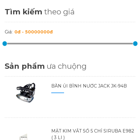
Tìm kiếm
theo giá
Giá:
Sản phẩm
ưa chuộng
BÀN ỦI BÌNH NƯỚC JACK JK-94B
MẶT KIM VẮT SỔ 5 CHỈ SIRUBA E982
( 3 LI )